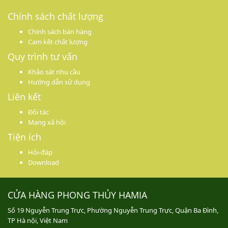
Chính sách chất lượng
Chính sách bán hàng
Cam kết chất lượng
Quy trình tư vấn
Khảo sát nhu cầu
Hướng dẫn sử dụng
Liên kết
Đối tác
Mạng xã hội
Tiện ích
Hỏi-đáp
Download
CỬA HÀNG PHONG THỦY HAMIA
Số 19 Nguyễn Trung Trực, Phường Nguyễn Trung Trực, Quận Ba Đình,
TP Hà nội, Việt Nam