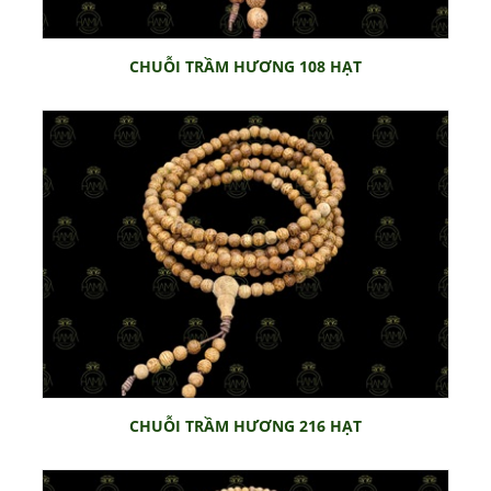
CHUỖI TRẦM HƯƠNG 108 HẠT
CHUỖI TRẦM HƯƠNG 216 HẠT