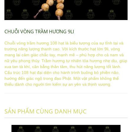
CHUỖI VÒNG TRẦM HƯƠNG 9LI
Chuỗi vòng trầm hương 108 hạt là biểu tượng của sự tĩnh tại và
trường năng lượng thanh cao. Với kích thước hạt lớn 9li, vòng
mang lại cảm giác chắc tay, mạnh mẽ – phù hợp cho cả nam và
nữ yêu phong thủy. Trầm hương tự nhiên tỏa hương nhẹ dịu, giúp
xua tan tà khí, cân bằng thân tâm, thu hút năng lượng tốt lành.
Cấu trúc 108 hạt đại diện cho hành trình buông bỏ phiền não,
hướng đến giác ngộ trong đạo Phật. Một vật phẩm không thể
thiếu dành cho người tìm kiếm sự an yên và thịnh vượng.
SẢN PHẨM CÙNG DANH MỤC