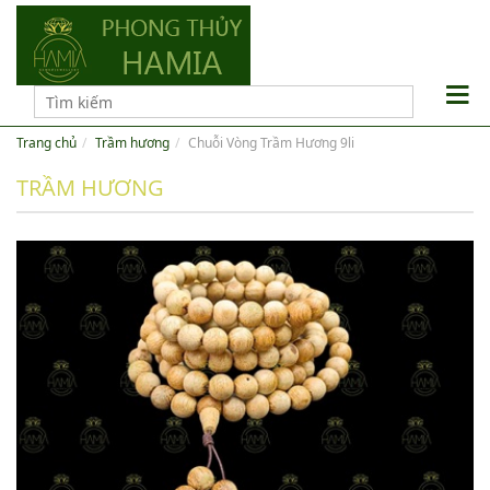
Trang chủ
Trầm hương
Chuỗi Vòng Trầm Hương 9li
TRẦM HƯƠNG