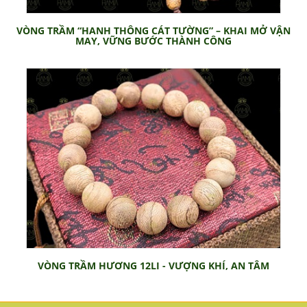
VÒNG TRẦM “HANH THÔNG CÁT TƯỜNG” – KHAI MỞ VẬN
MAY, VỮNG BƯỚC THÀNH CÔNG
VÒNG TRẦM HƯƠNG 12LI - VƯỢNG KHÍ, AN TÂM