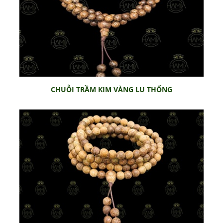
CHUỖI TRẦM KIM VÀNG LU THỐNG