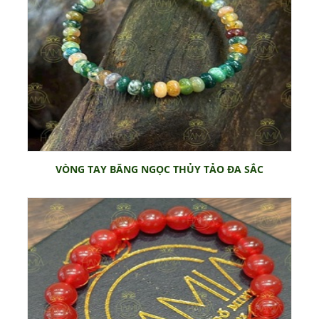
VÒNG TAY BĂNG NGỌC THỦY TẢO ĐA SẮC