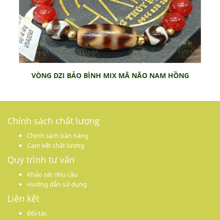
VÒNG DZI BẢO BÌNH MIX MÃ NÃO NAM HỒNG
Chính sách chất lượng
Chính sách bán hàng
Cam kết chất lượng
Quy trình tư vấn
Khảo sát nhu cầu
Hướng dẫn sử dụng
Liên kết
Đối tác