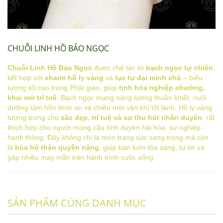
CHUỖI LINH HỒ BẢO NGỌC
Chuỗi Linh Hồ Bảo Ngọc
được chế tác từ
bạch ngọc tự nhiên
,
kết hợp với
charm hồ ly vàng
và
lục tự đại minh chú
– biểu
tượng tối cao trong Phật giáo, giúp
tịnh hóa nghiệp chướng,
khai mở trí tuệ
. Bạch ngọc mang năng lượng thuần khiết, nuôi
dưỡng tâm hồn bình an và chiêu mời vận khí tốt lành. Hồ ly vàng
tượng trưng cho
sắc đẹp, trí tuệ và sự thu hút nhân duyên
, rất
thích hợp cho người mong cầu tình duyên hài hòa, sự nghiệp
hanh thông. Đây không chỉ là món trang sức sang trọng mà còn
là
bùa hộ thân quyền năng
, giúp bạn luôn tỏa sáng, tự tin và
gặp nhiều may mắn trên hành trình cuộc sống.
SẢN PHẨM CÙNG DANH MỤC