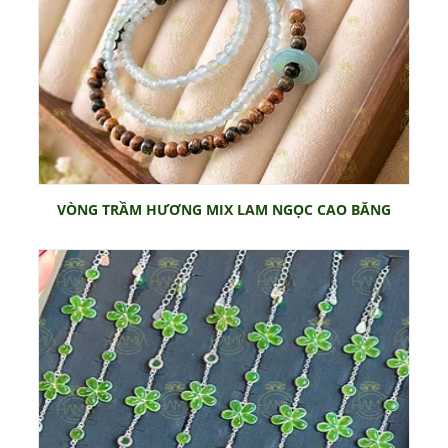
VÒNG TRẦM HƯƠNG MIX LAM NGỌC CAO BĂNG