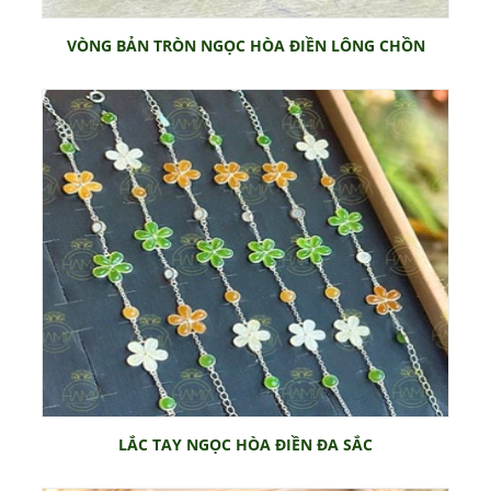
VÒNG BẢN TRÒN NGỌC HÒA ĐIỀN LÔNG CHỒN
LẮC TAY NGỌC HÒA ĐIỀN ĐA SẮC